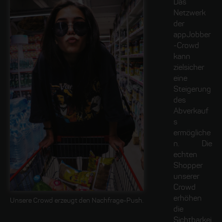
Das
Netzwerk
der
appJobber
-Crowd
kann
zielsicher
eine
Steigerung
des
Abverkauf
s
ermögliche
n. Die
echten
Shopper
unserer
Crowd
erhöhen
Unsere Crowd erzeugt den Nachfrage-Push.
die
Sichtbarkei