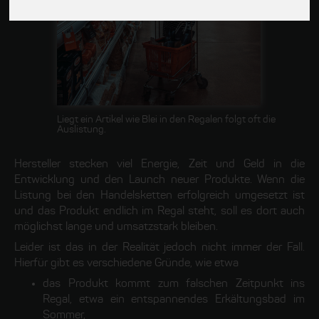
Liegt ein Artikel wie Blei in den Regalen folgt oft die
Auslistung.
Hersteller stecken viel Energie, Zeit und Geld in die
Entwicklung und den Launch neuer Produkte. Wenn die
Listung bei den Handelsketten erfolgreich umgesetzt ist
und das Produkt endlich im Regal steht, soll es dort auch
möglichst lange und umsatzstark bleiben.
Leider ist das in der Realität jedoch nicht immer der Fall.
Hierfür gibt es verschiedene Gründe, wie etwa
das Produkt kommt zum falschen Zeitpunkt ins
Regal, etwa ein entspannendes Erkältungsbad im
Sommer,