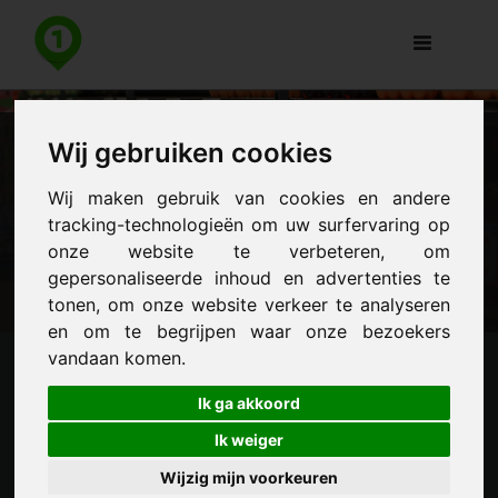
Toggle
navigation
Wij gebruiken cookies
Produkt-Push: Gründe für
Wij maken gebruik van cookies en andere
Auslistung von Waren
tracking-technologieën om uw surfervaring op
erkennen und bekämpfen
onze website te verbeteren, om
gepersonaliseerde inhoud en advertenties te
tonen, om onze website verkeer te analyseren
en om te begrijpen waar onze bezoekers
vandaan komen.
Ik ga akkoord
Ik weiger
Wijzig mijn voorkeuren